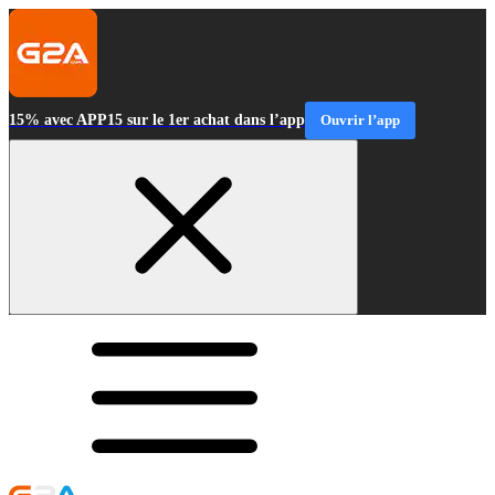
15% avec APP15 sur le 1er achat dans l’app
Ouvrir l’app