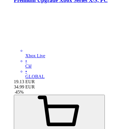
Premium Upgrade Xbox Series X/S, PC
Xbox Live
•
Clé
•
GLOBAL
19.13
EUR
34.99
EUR
-
45
%