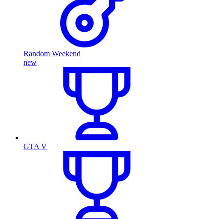
Random Weekend
new
GTA V