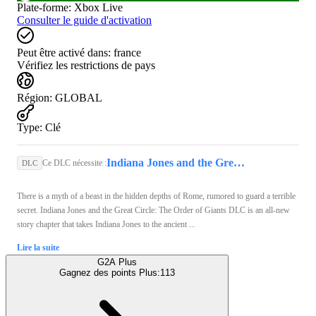
Plate-forme
:
Xbox Live
Consulter le guide d'activation
Peut être activé dans:
france
Vérifiez les restrictions de pays
Région
:
GLOBAL
Type
:
Clé
Indiana Jones and the Great Circle (Xbox Series X/S, PC) - Xbox Live Key - GLOBAL
Ce DLC nécessite :
DLC
There is a myth of a beast in the hidden depths of Rome, rumored to guard a terrible
secret. Indiana Jones and the Great Circle: The Order of Giants DLC is an all-new
story chapter that takes Indiana Jones to the ancient ...
Lire la suite
G2A Plus
Gagnez des points Plus:
113