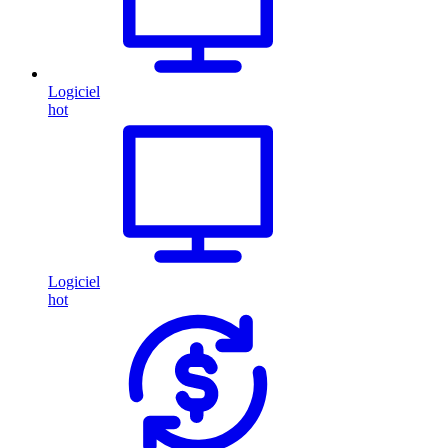
Logiciel
hot
Logiciel
hot