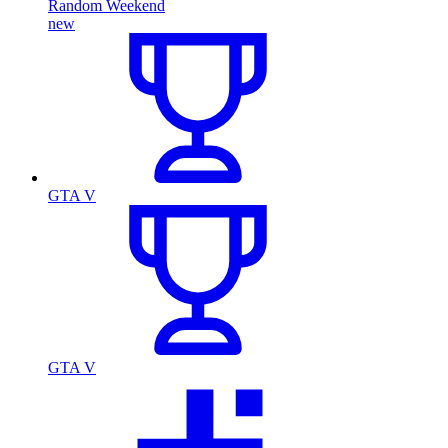
Random Weekend
new
GTA V
GTA V