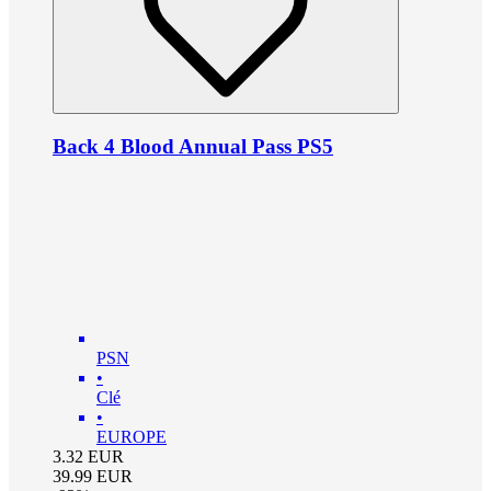
Back 4 Blood Annual Pass PS5
PSN
•
Clé
•
EUROPE
3.32
EUR
39.99
EUR