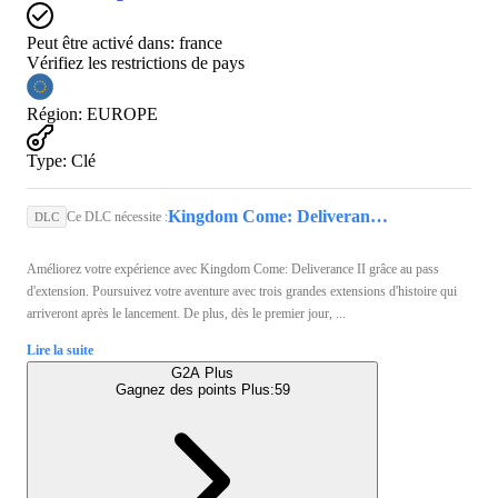
Peut être activé dans:
france
Vérifiez les restrictions de pays
Région
:
EUROPE
Type
:
Clé
Kingdom Come: Deliverance II (PS5) - PSN Account - GLOBAL
Ce DLC nécessite :
DLC
Améliorez votre expérience avec Kingdom Come: Deliverance II grâce au pass
d'extension. Poursuivez votre aventure avec trois grandes extensions d'histoire qui
arriveront après le lancement. De plus, dès le premier jour, ...
Lire la suite
G2A Plus
Gagnez des points Plus:
59