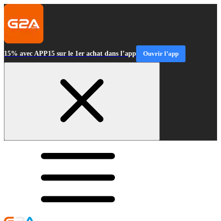
15% avec APP15 sur le 1er achat dans l’app
Ouvrir l’app