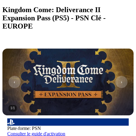
Kingdom Come: Deliverance II
Expansion Pass (PS5) - PSN Clé -
EUROPE
1
/
1
Plate-forme
:
PSN
Consulter le guide d'activation