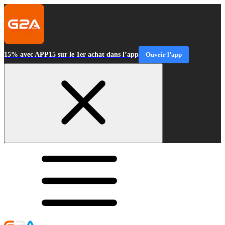
15% avec APP15 sur le 1er achat dans l’app
Ouvrir l’app