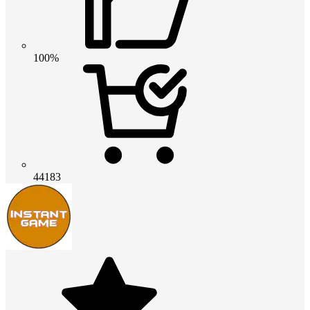
100%
44183