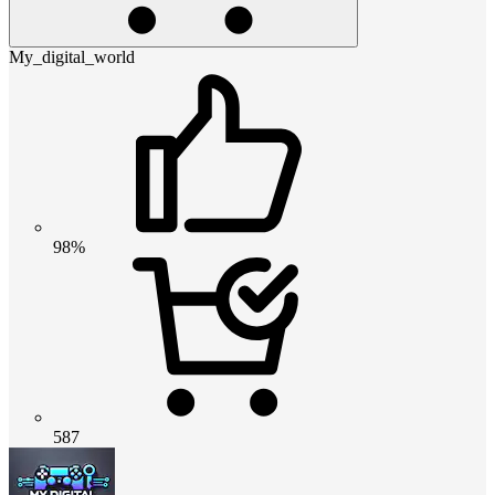
My_digital_world
98%
587