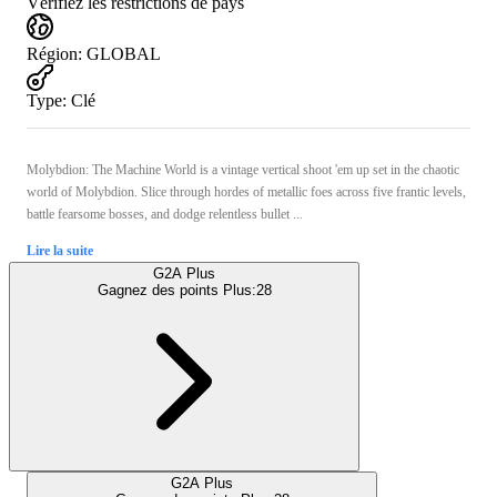
Vérifiez les restrictions de pays
Région
:
GLOBAL
Type
:
Clé
Molybdion: The Machine World is a vintage vertical shoot 'em up set in the chaotic
world of Molybdion. Slice through hordes of metallic foes across five frantic levels,
battle fearsome bosses, and dodge relentless bullet ...
Lire la suite
G2A Plus
Gagnez des points Plus:
28
G2A Plus