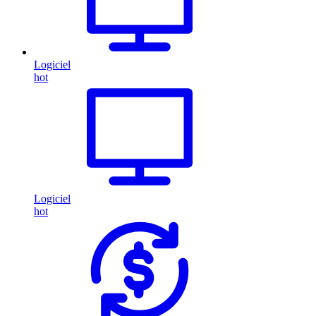
Logiciel
hot
Logiciel
hot