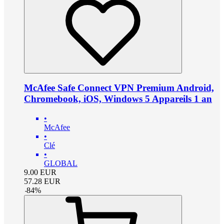
McAfee Safe Connect VPN Premium Android,
Chromebook, iOS, Windows 5 Appareils 1 an
•
McAfee
•
Clé
•
GLOBAL
9.00
EUR
57.28
EUR
-
84
%