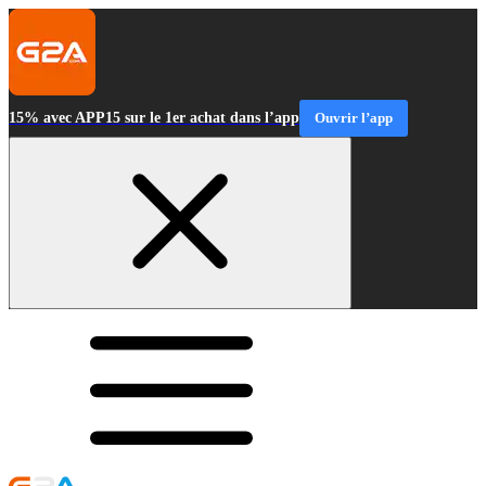
15% avec APP15 sur le 1er achat dans l’app
Ouvrir l’app