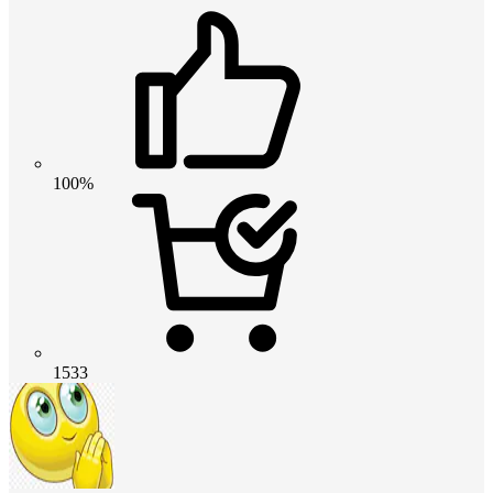
100%
1533