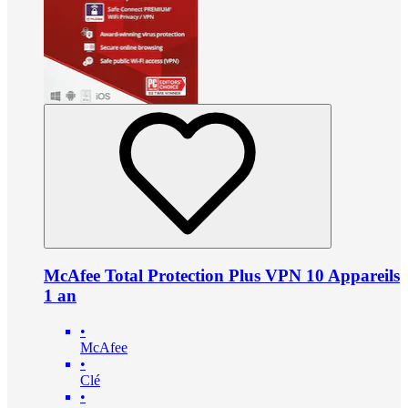
McAfee Total Protection Plus VPN 10 Appareils
1 an
•
McAfee
•
Clé
•