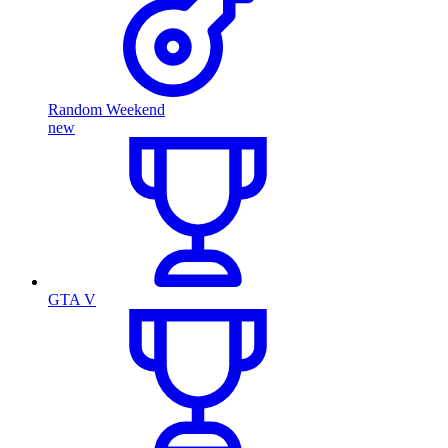
Random Weekend
new
GTA V