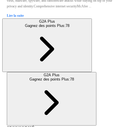
virus, malware, spyware, and ransomware attacks while staying on top of your
privacy and identity.Comprehensive internet securityMcAfee ...
Lire la suite
G2A Plus
Gagnez des points Plus:
78
G2A Plus
Gagnez des points Plus:
78