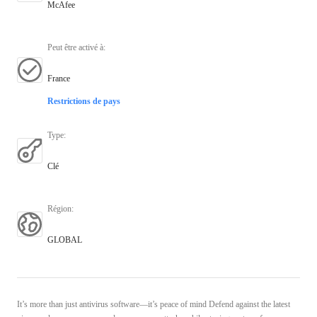
McAfee
Peut être activé à
:
France
Restrictions de pays
Type
:
Clé
Région
:
GLOBAL
It’s more than just antivirus software—it’s peace of mind Defend against the latest