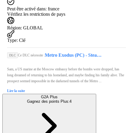
Peut être activé dans:
france
Vérifiez les restrictions de pays
Région
:
GLOBAL
Type
:
Clé
Metro Exodus (PC) - Steam Key - GLOBAL
Ce DLC nécessite :
DLC
Sam, a US marine at the Moscow embassy before the bombs were dropped, has
long dreamed of returning to his homeland, and maybe finding his family alive. The
prospect seemed impossible in the darkened tunnels of the Metro ...
Lire la suite
G2A Plus
Gagnez des points Plus:
4