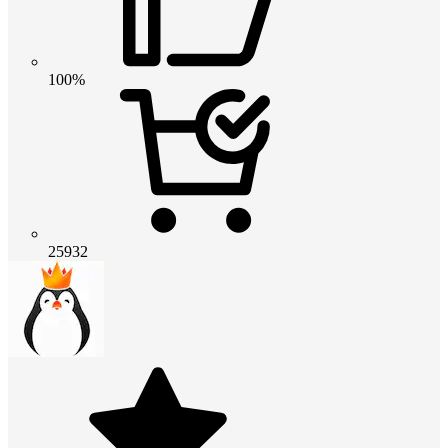
100%
25932