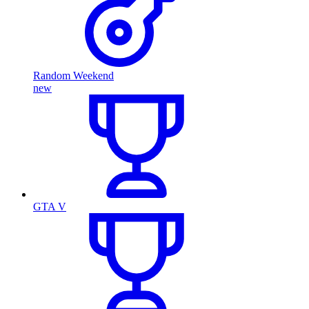
Random Weekend
new
GTA V