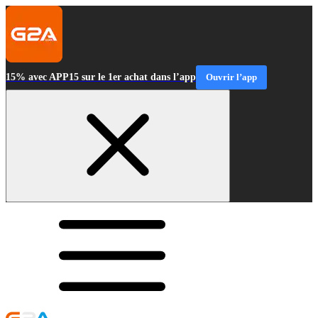
15% avec APP15 sur le 1er achat dans l’app
Ouvrir l’app