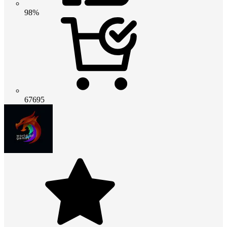
98%
67695