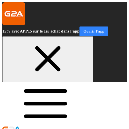
15% avec APP15 sur le 1er achat dans l’app
Ouvrir l’app