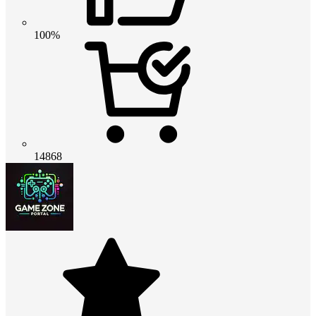
100%
14868