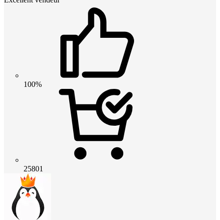
100%
25801