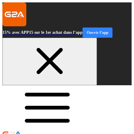
15% avec APP15 sur le 1er achat dans l’app
Ouvrir l’app