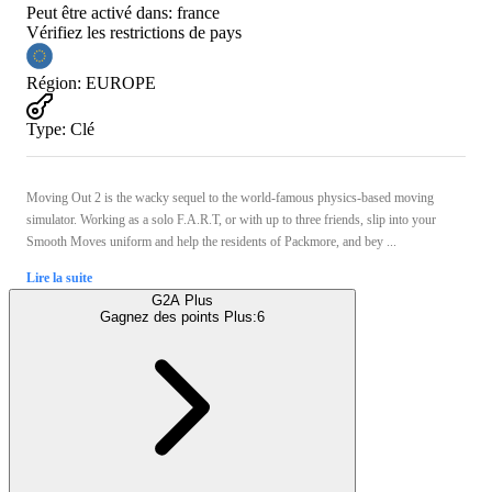
Peut être activé dans:
france
Vérifiez les restrictions de pays
Région
:
EUROPE
Type
:
Clé
Moving Out 2 is the wacky sequel to the world-famous physics-based moving
simulator. Working as a solo F.A.R.T, or with up to three friends, slip into your
Smooth Moves uniform and help the residents of Packmore, and bey ...
Lire la suite
G2A Plus
Gagnez des points Plus:
6