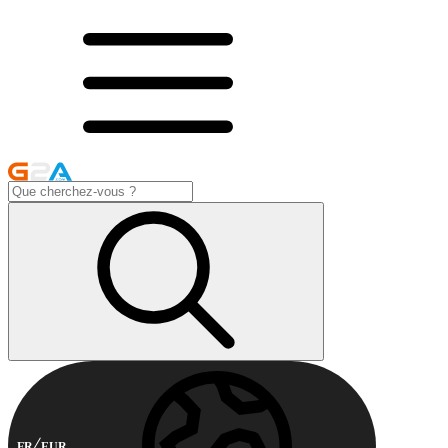
FR
EUR