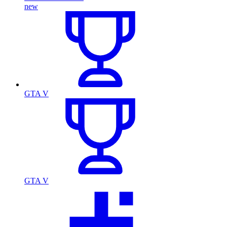
new
GTA V
GTA V