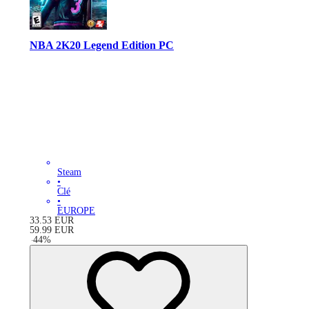
NBA 2K20 Legend Edition PC
Steam
•
Clé
•
EUROPE
33.53
EUR
59.99
EUR
-
44
%