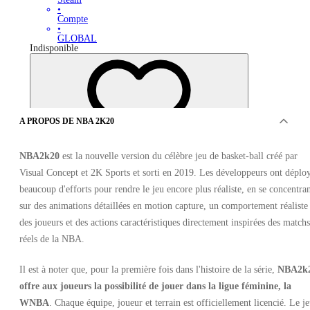
•
Compte
•
GLOBAL
Indisponible
A PROPOS DE NBA 2K20
NBA2k20
est la nouvelle version du célèbre jeu de basket-ball créé par
Visual Concept et 2K Sports et sorti en 2019. Les développeurs ont déplo
OFFRES D'AUTRES 0 VENDEURS
beaucoup d'efforts pour rendre le jeu encore plus réaliste, en se concentra
sur des animations détaillées en motion capture, un comportement réaliste
des joueurs et des actions caractéristiques directement inspirées des matchs
réels de la NBA.
Il est à noter que, pour la première fois dans l'histoire de la série,
NBA2k
offre aux joueurs la possibilité de jouer dans la ligue féminine, la
NBA 2K20 Nintendo Switch
WNBA
. Chaque équipe, joueur et terrain est officiellement licencié. Le j