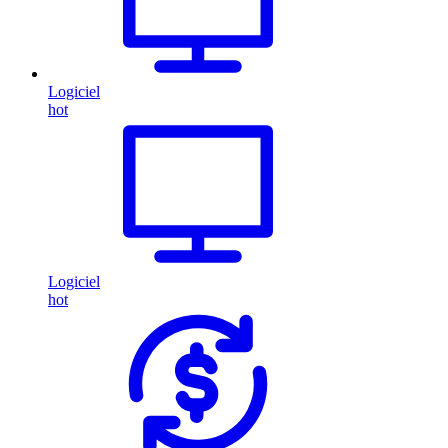
Logiciel
hot
Logiciel
hot