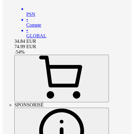
PSN
•
Compte
•
GLOBAL
34.84
EUR
74.99
EUR
-
54
%
SPONSORISÉ