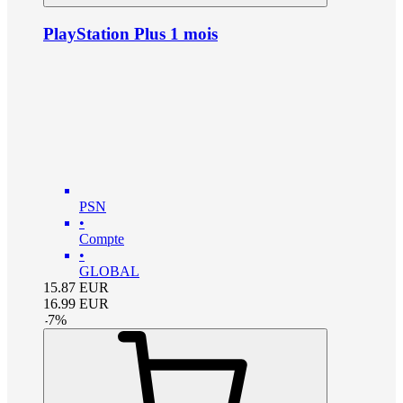
PlayStation Plus 1 mois
PSN
•
Compte
•
GLOBAL
15.87
EUR
16.99
EUR
-
7
%