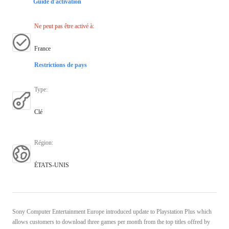
Guide d'activation
Ne peut pas être activé à
:
France
Restrictions de pays
Type
:
Clé
Région
:
ÉTATS-UNIS
Sony Computer Entertainment Europe introduced update to Playstation Plus which
allows customers to download three games per month from the top titles offred by