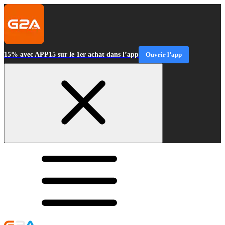
15% avec APP15 sur le 1er achat dans l’app
Ouvrir l’app