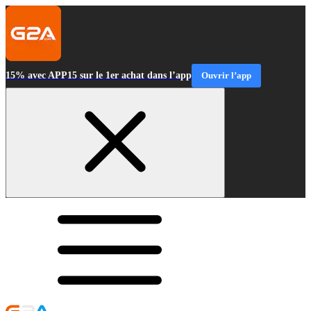
15% avec APP15 sur le 1er achat dans l’app
Ouvrir l’app