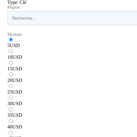
Type
:
Clé
Région:
Montant:
5
USD
10
USD
15
USD
20
USD
25
USD
30
USD
35
USD
40
USD