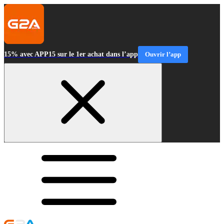
15% avec APP15 sur le 1er achat dans l’app
Ouvrir l’app