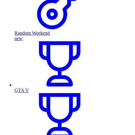
Random Weekend
new
GTA V