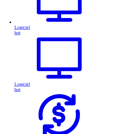
Logiciel
hot
Logiciel
hot