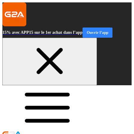
15% avec APP15 sur le 1er achat dans l’app
Ouvrir l’app