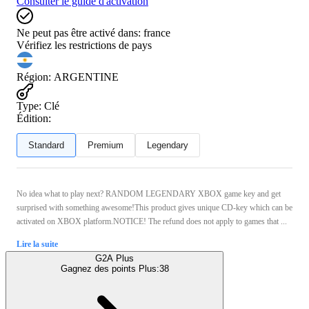
Consulter le guide d'activation
Ne peut pas être activé dans:
france
Vérifiez les restrictions de pays
Région
:
ARGENTINE
Type
:
Clé
Édition:
Standard
Premium
Legendary
No idea what to play next? RANDOM LEGENDARY XBOX game key and get
surprised with something awesome!This product gives unique CD-key which can be
activated on XBOX platform.NOTICE! The refund does not apply to games that ...
Lire la suite
G2A Plus
Gagnez des points Plus:
38