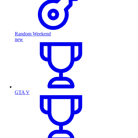
Random Weekend
new
GTA V