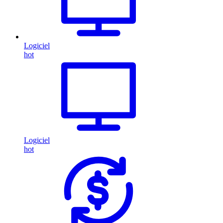
Logiciel
hot
Logiciel
hot