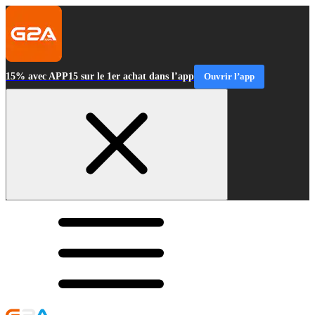
15% avec APP15 sur le 1er achat dans l’app
Ouvrir l’app