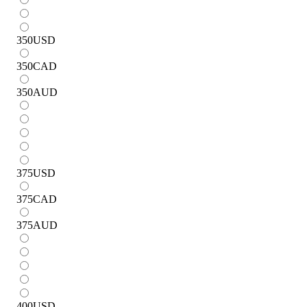
350
USD
350
CAD
350
AUD
375
USD
375
CAD
375
AUD
400
USD