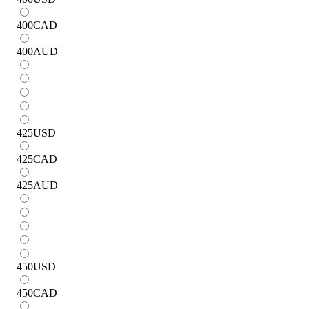
400
CAD
400
AUD
425
USD
425
CAD
425
AUD
450
USD
450
CAD