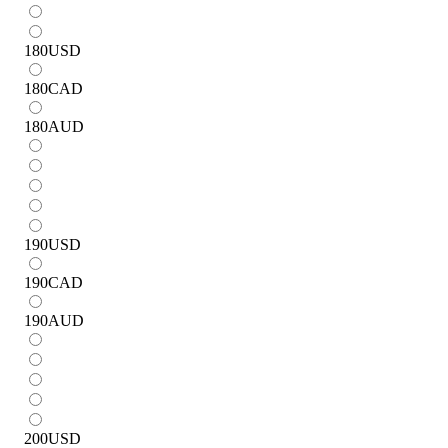
180
USD
180
CAD
180
AUD
190
USD
190
CAD
190
AUD
200
USD