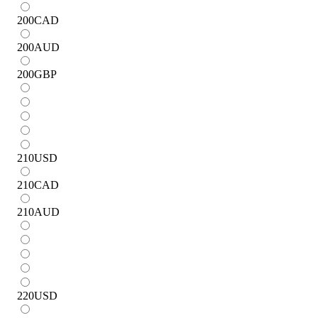
200
CAD
200
AUD
200
GBP
210
USD
210
CAD
210
AUD
220
USD