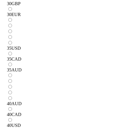
30
GBP
30
EUR
35
USD
35
CAD
35
AUD
40
AUD
40
CAD
40
USD