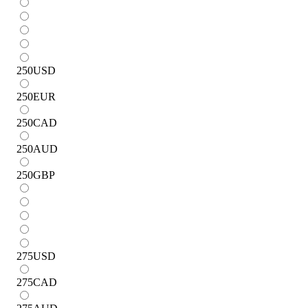
250
USD
250
EUR
250
CAD
250
AUD
250
GBP
275
USD
275
CAD