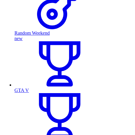
Random Weekend
new
GTA V