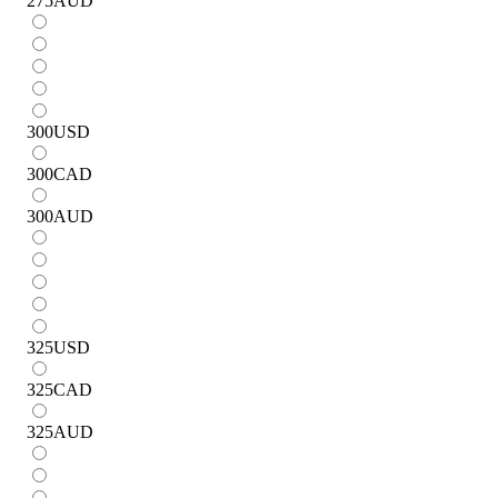
275
AUD
300
USD
300
CAD
300
AUD
325
USD
325
CAD
325
AUD