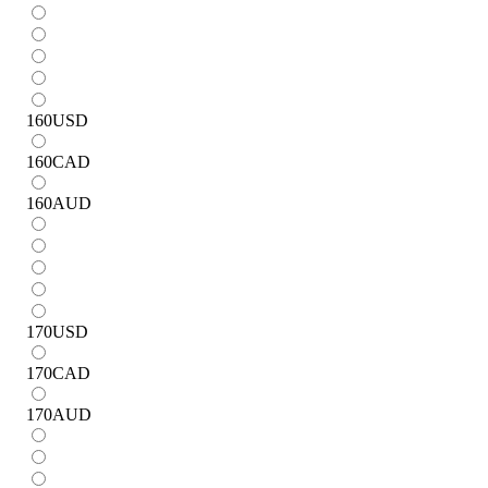
160
USD
160
CAD
160
AUD
170
USD
170
CAD
170
AUD