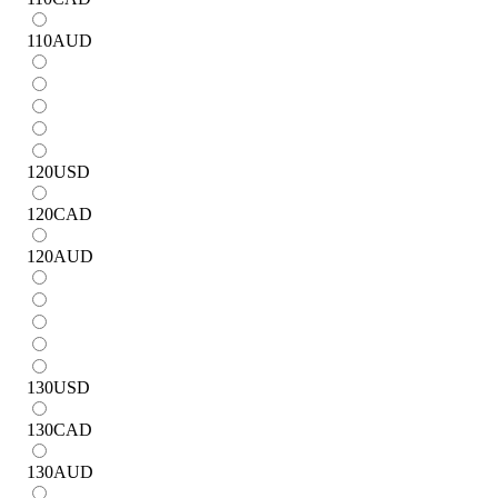
110
AUD
120
USD
120
CAD
120
AUD
130
USD
130
CAD
130
AUD