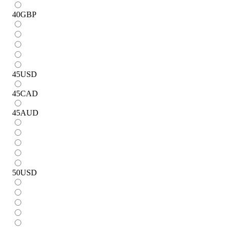
40
GBP
45
USD
45
CAD
45
AUD
50
USD