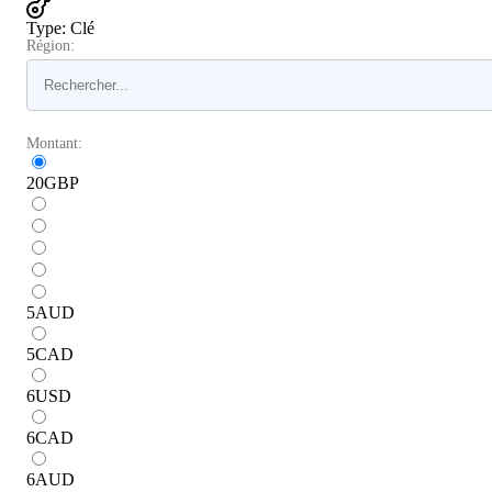
Type
:
Clé
Région:
Montant:
20
GBP
5
AUD
5
CAD
6
USD
6
CAD
6
AUD