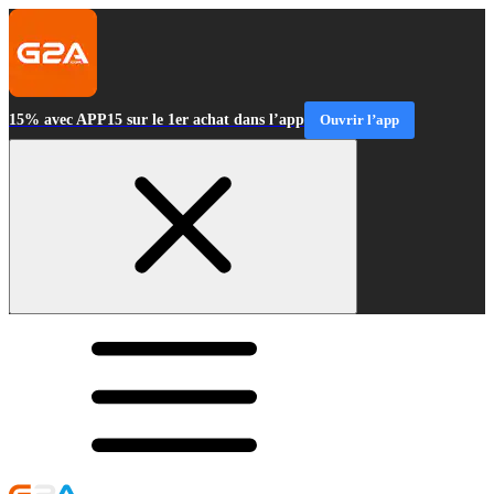
15% avec APP15 sur le 1er achat dans l’app
Ouvrir l’app