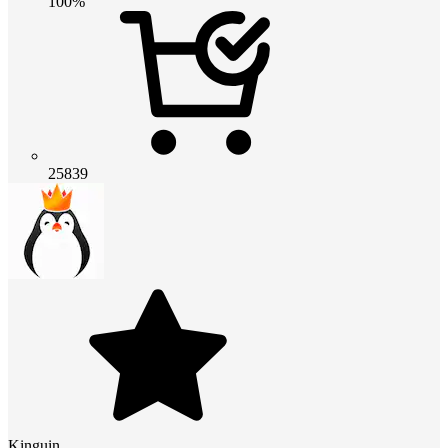
100%
25839
Kinguin