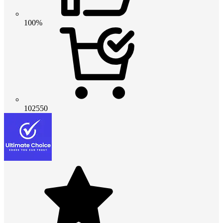
100%
102550