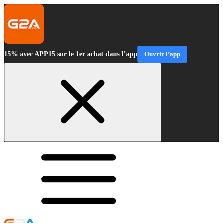
15% avec APP15 sur le 1er achat dans l’app
Ouvrir l’app