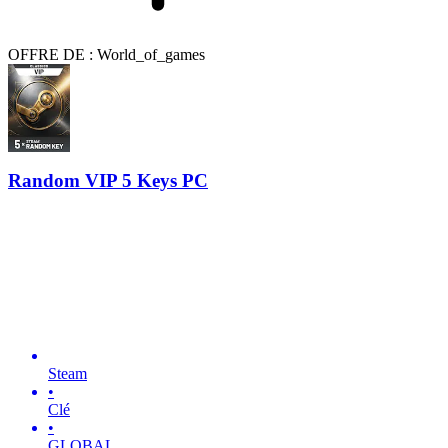
OFFRE DE : World_of_games
Random VIP 5 Keys PC
Steam
•
Clé
•
GLOBAL