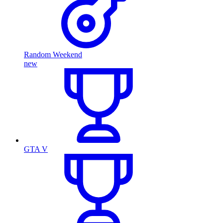
Random Weekend
new
GTA V