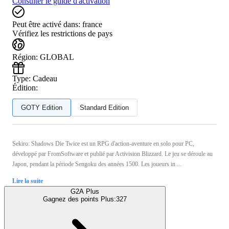
Consulter le guide d'activation
Peut être activé dans:
france
Vérifiez les restrictions de pays
Région
:
GLOBAL
Type
:
Cadeau
Édition:
GOTY Edition
Standard Edition
Sekiro: Shadows Die Twice est un RPG d'action-aventure en solo pour PC,
développé par FromSoftware et publié par Activision Blizzard. Le jeu se déroule au
Japon, pendant la période Sengoku des années 1500. Les joueurs in ...
Lire la suite
G2A Plus
Gagnez des points Plus:
327