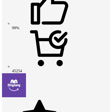
99%
45254