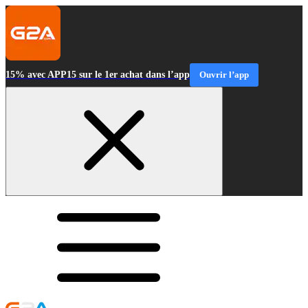
15% avec APP15 sur le 1er achat dans l’app
Ouvrir l’app