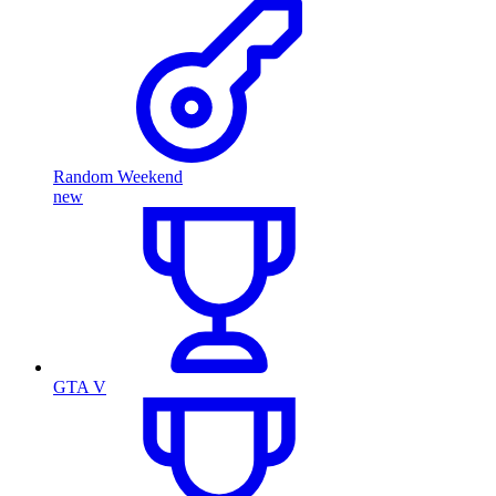
Random Weekend
new
GTA V