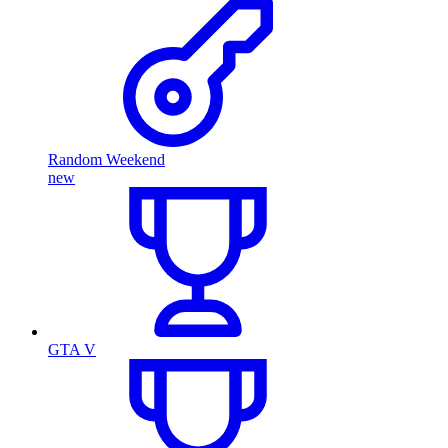
Random Weekend
new
GTA V