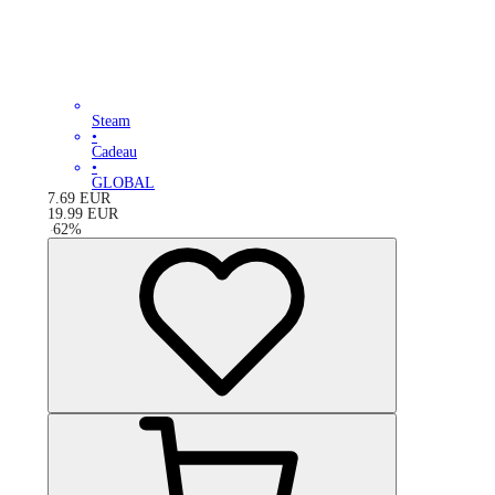
Steam
•
Cadeau
•
GLOBAL
7.69
EUR
19.99
EUR
-
62
%