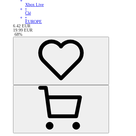
Xbox Live
•
Clé
•
EUROPE
6.42
EUR
19.99
EUR
-
68
%