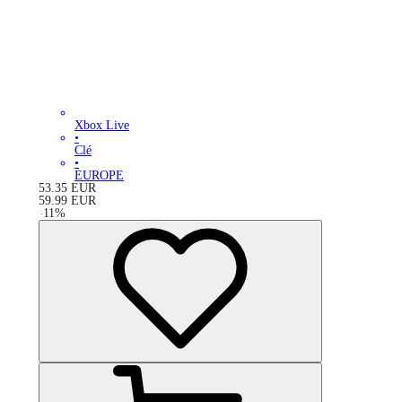
Xbox Live
•
Clé
•
EUROPE
53.35
EUR
59.99
EUR
-
11
%