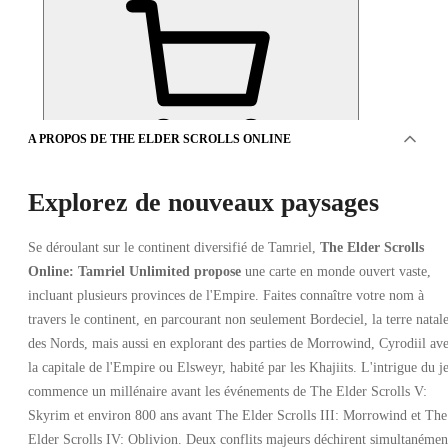
A PROPOS DE THE ELDER SCROLLS ONLINE
OFFRES DE 2 VENDEURS
Explorez de nouveaux paysages
Se déroulant sur le continent diversifié de Tamriel,
The Elder Scrolls
Online: Tamriel Unlimited propose
une carte en monde ouvert vaste,
incluant plusieurs provinces de l'Empire. Faites connaître votre nom à
travers le continent, en parcourant non seulement Bordeciel, la terre natal
des Nords, mais aussi en explorant des parties de Morrowind, Cyrodiil av
The Elder Scrolls Online Deluxe Edition Xbox Series X/S,
PC
la capitale de l'Empire ou Elsweyr, habité par les Khajiits. L'intrigue du j
commence un millénaire avant les événements de The Elder Scrolls V:
Skyrim et environ 800 ans avant The Elder Scrolls III: Morrowind et The
Elder Scrolls IV: Oblivion. Deux conflits majeurs déchirent simultanémen