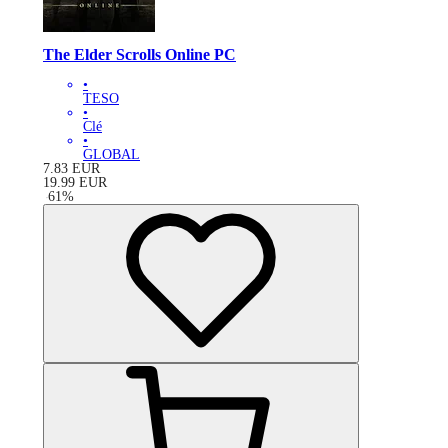
The Elder Scrolls Online PC
•
TESO
•
Clé
•
GLOBAL
7.83
EUR
19.99
EUR
-
61
%