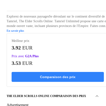
Loading...
Loading...
Loading...
Loading...
Loading
Explorez de nouveaux paysagesSe déroulant sur le continent diversifié de
Tamriel, The Elder Scrolls Online: Tamriel Unlimited propose une carte 
monde ouvert vaste, incluant plusieurs provinces de l'Empire. Faites conn.
En savoir plus
Meilleur prix
3.92
EUR
Prix avec
G2A Plus
3.53
EUR
Comparaison des prix
THE ELDER SCROLLS ONLINE COMPARAISON DES PRIX
Advertisement