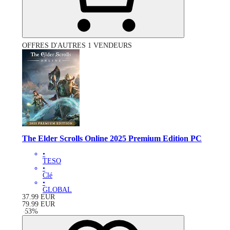
OFFRES D'AUTRES 1 VENDEURS
The Elder Scrolls Online 2025 Premium Edition PC
•
TESO
•
Clé
•
GLOBAL
37.99
EUR
79.99
EUR
-
53
%