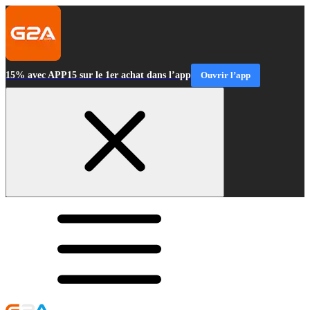
15% avec APP15 sur le 1er achat dans l’app
Ouvrir l’app