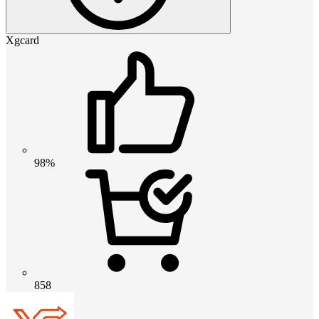
Xgcard
98%
858