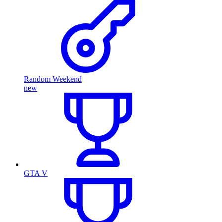
Random Weekend
new
GTA V