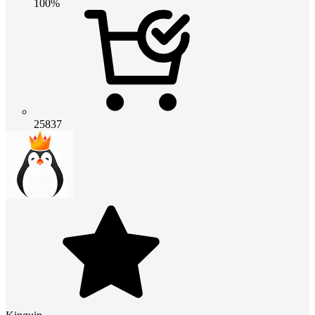
100%
25837