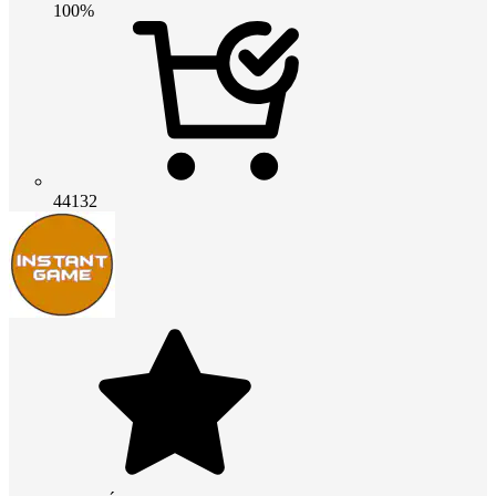
100%
44132