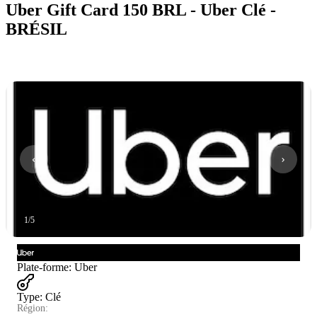
Uber Gift Card 150 BRL - Uber Clé -
BRÉSIL
1
/
5
Plate-forme
:
Uber
Type
:
Clé
Région: