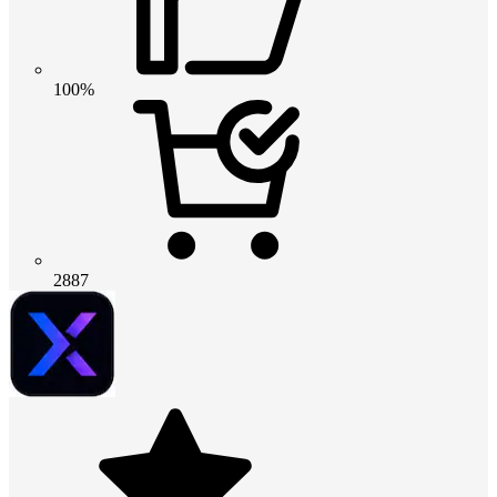
100%
2887