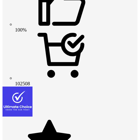
100%
102508