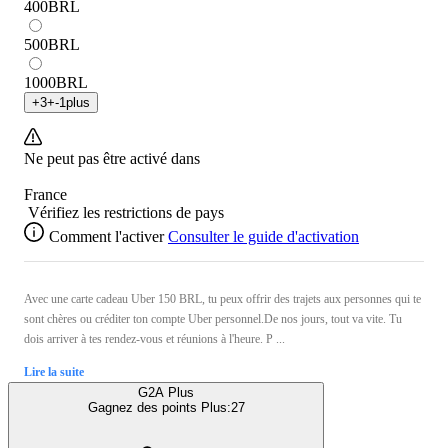
400
BRL
500
BRL
1000
BRL
+
3
+
-1
plus
Ne peut pas être activé dans
France
Vérifiez les restrictions de pays
Comment l'activer
Consulter le guide d'activation
Avec une carte cadeau Uber 150 BRL, tu peux offrir des trajets aux personnes qui te
sont chères ou créditer ton compte Uber personnel.De nos jours, tout va vite. Tu
dois arriver à tes rendez-vous et réunions à l'heure. P ...
Lire la suite
G2A Plus
Gagnez des points Plus:
27