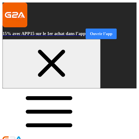
15% avec APP15 sur le 1er achat dans l’app
Ouvrir l’app