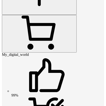
My_digital_world
99%