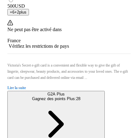
500
USD
+
6
+
2
plus
Ne peut pas être activé dans
France
Vérifiez les restrictions de pays
Victoria's Secret e-gift card is a convenient and flexible way to give the gift of
lingerie, sleepwear, beauty products, and accessories to your loved ones. The e-gift
card can be purchased and delivered online via email ...
Lire la suite
G2A Plus
Gagnez des points Plus:
28