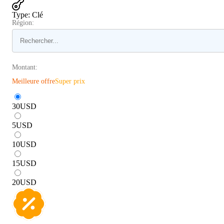
Type
:
Clé
Région:
Montant:
Meilleure offre
Super prix
30
USD
5
USD
10
USD
15
USD
20
USD