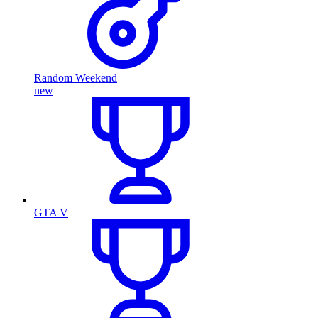
Random Weekend
new
GTA V