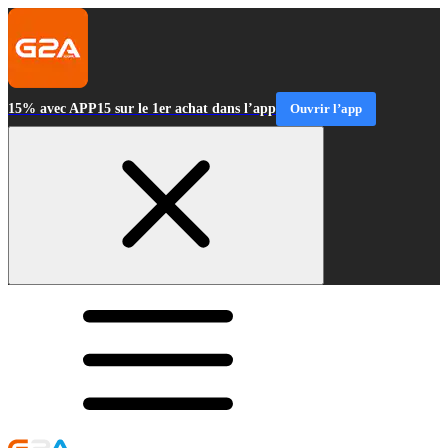
15% avec APP15 sur le 1er achat dans l’app
Ouvrir l’app