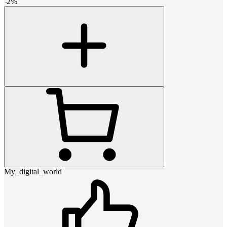
-
2
%
My_digital_world