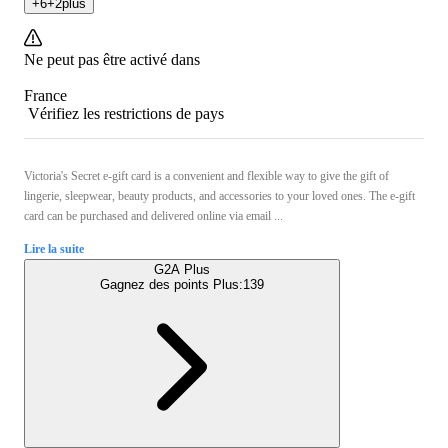
+
6
+
2
plus
Ne peut pas être activé dans
France
Vérifiez les restrictions de pays
Victoria's Secret e-gift card is a convenient and flexible way to give the gift of
lingerie, sleepwear, beauty products, and accessories to your loved ones. The e-gift
card can be purchased and delivered online via email ...
Lire la suite
G2A Plus
Gagnez des points Plus:
139