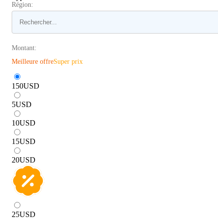
Région:
Montant:
Meilleure offre
Super prix
150
USD
5
USD
10
USD
15
USD
20
USD
25
USD