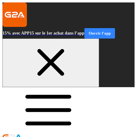
15% avec APP15 sur le 1er achat dans l’app
Ouvrir l’app