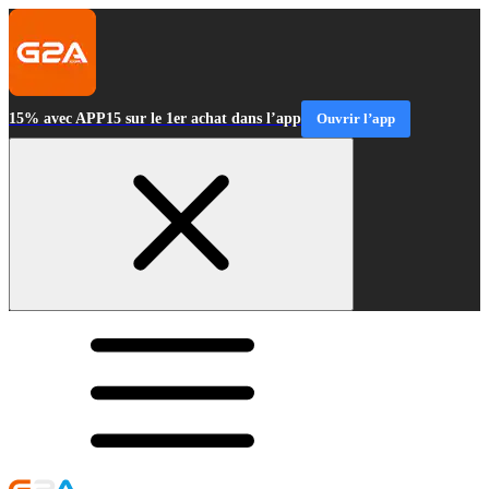
15% avec APP15 sur le 1er achat dans l’app
Ouvrir l’app