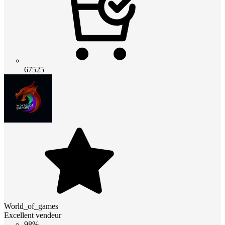
67525
World_of_games
Excellent vendeur
98%