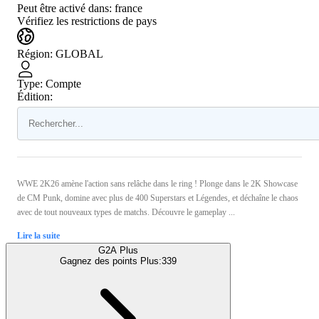
Peut être activé dans:
france
Vérifiez les restrictions de pays
Région
:
GLOBAL
Type
:
Compte
Édition:
WWE 2K26 amène l'action sans relâche dans le ring ! Plonge dans le 2K Showcase
de CM Punk, domine avec plus de 400 Superstars et Légendes, et déchaîne le chaos
avec de tout nouveaux types de matchs. Découvre le gameplay ...
Lire la suite
G2A Plus
Gagnez des points Plus:
339