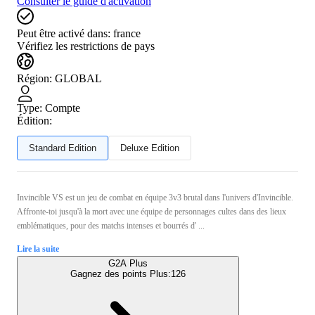
Consulter le guide d'activation
Peut être activé dans:
france
Vérifiez les restrictions de pays
Région
:
GLOBAL
Type
:
Compte
Édition:
Standard Edition
Deluxe Edition
Invincible VS est un jeu de combat en équipe 3v3 brutal dans l'univers d'Invincible.
Affronte-toi jusqu'à la mort avec une équipe de personnages cultes dans des lieux
emblématiques, pour des matchs intenses et bourrés d' ...
Lire la suite
G2A Plus
Gagnez des points Plus:
126