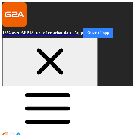
15% avec APP15 sur le 1er achat dans l’app
Ouvrir l’app