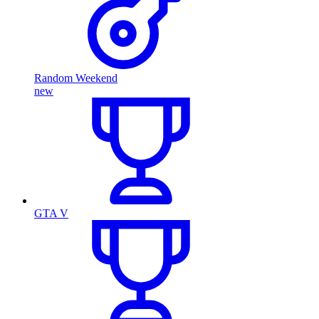
Random Weekend
new
GTA V