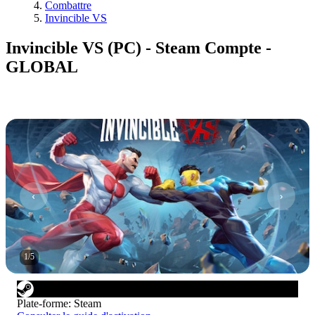
Combattre
Invincible VS
Invincible VS (PC) - Steam Compte -
GLOBAL
1
/
5
Plate-forme
:
Steam