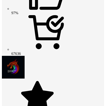
97%
67636