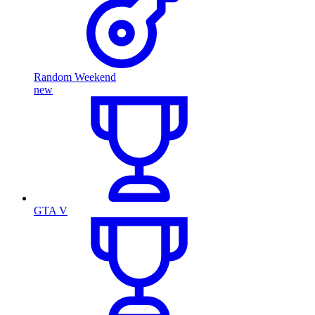
Random Weekend
new
GTA V