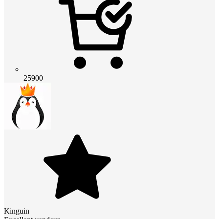
25900
Kinguin