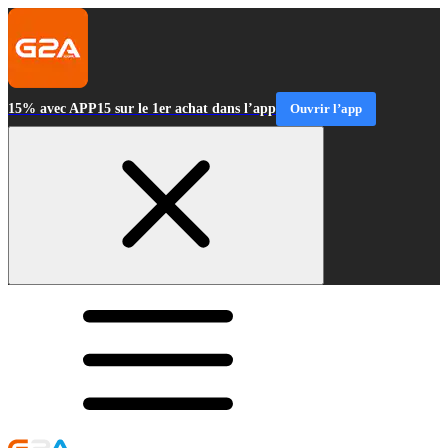
15% avec APP15 sur le 1er achat dans l’app
Ouvrir l’app