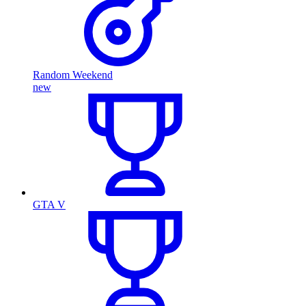
Random Weekend
new
GTA V