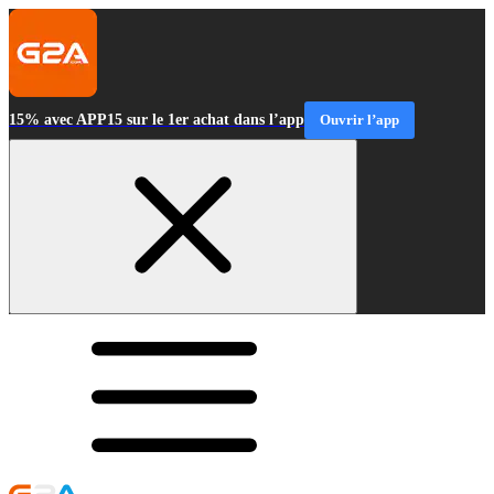
15% avec APP15 sur le 1er achat dans l’app
Ouvrir l’app