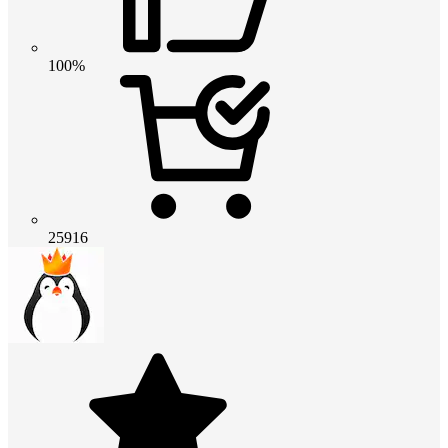
100%
25916