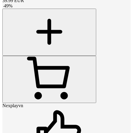
39.99
EUR
-
49
%
Nexplayvn