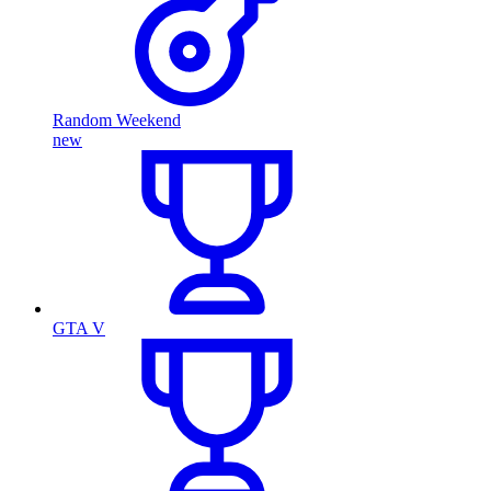
Random Weekend
new
GTA V