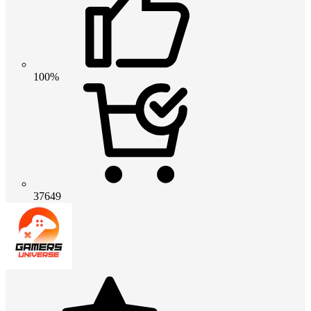
100%
37649