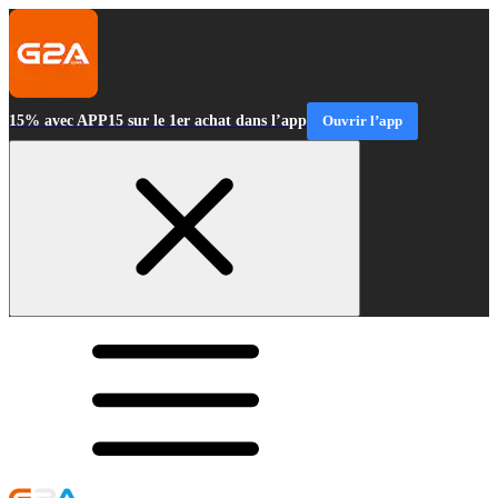
15% avec APP15 sur le 1er achat dans l’app
Ouvrir l’app