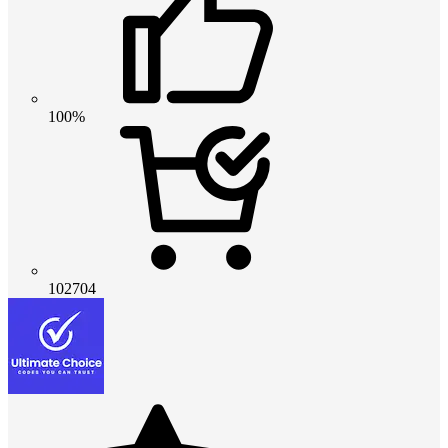
100%
102704