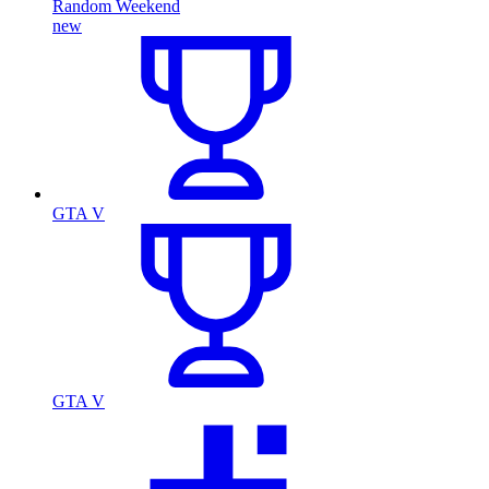
Random Weekend
new
GTA V
GTA V