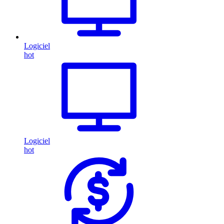
Logiciel
hot
Logiciel
hot