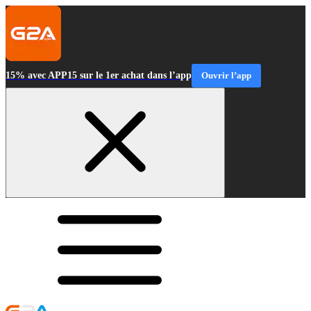
15% avec APP15 sur le 1er achat dans l’app
Ouvrir l’app