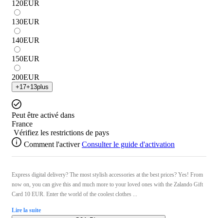
120
EUR
130
EUR
140
EUR
150
EUR
200
EUR
+
17
+
13
plus
Peut être activé dans
France
Vérifiez les restrictions de pays
Comment l'activer
Consulter le guide d'activation
Express digital delivery? The most stylish accessories at the best prices? Yes! From
now on, you can give this and much more to your loved ones with the Zalando Gift
Card 10 EUR. Enter the world of the coolest clothes ...
Lire la suite