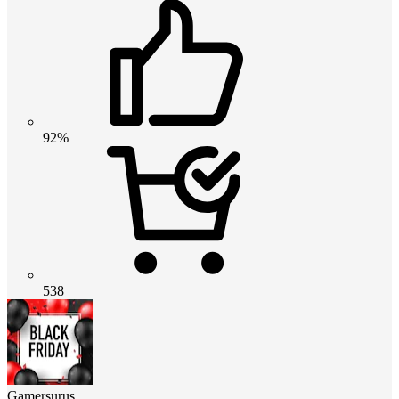
92%
538
Gamersurus