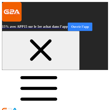
15% avec APP15 sur le 1er achat dans l’app
Ouvrir l’app