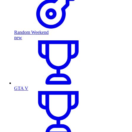
Random Weekend
new
GTA V