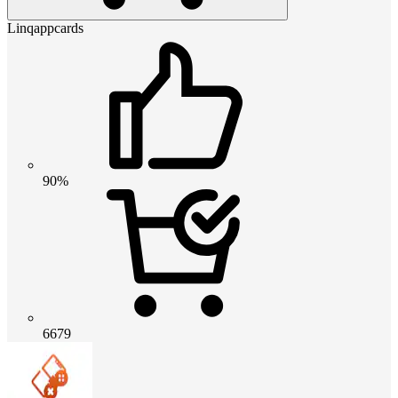
Linqappcards
90%
6679