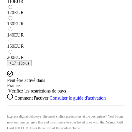
110
EUR
120
EUR
130
EUR
140
EUR
150
EUR
200
EUR
+
17
+
13
plus
Peut être activé dans
France
Vérifiez les restrictions de pays
Comment l'activer
Consulter le guide d'activation
Express digital delivery? The most stylish accessories at the best prices? Yes! From
now on, you can give this and much more to your loved ones with the Zalando Gift
Card 100 EUR. Enter the world of the coolest clothe ...