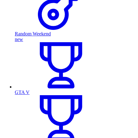
Random Weekend
new
GTA V