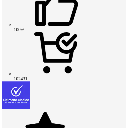
100%
102431