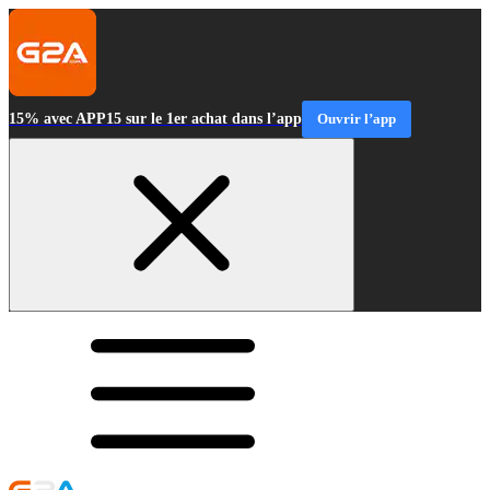
15% avec APP15 sur le 1er achat dans l’app
Ouvrir l’app