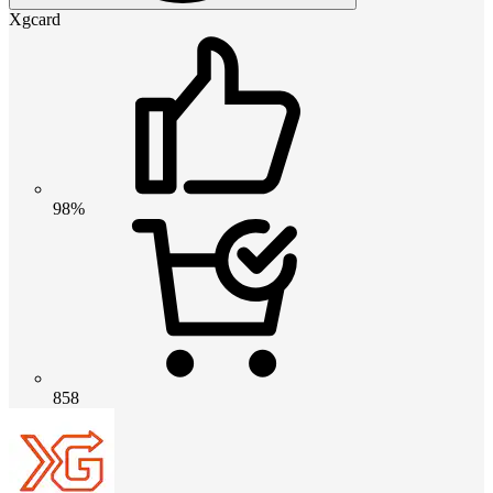
Xgcard
98%
858