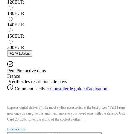
120
EUR
130
EUR
140
EUR
150
EUR
200
EUR
+
17
+
13
plus
Peut être activé dans
France
Vérifiez les restrictions de pays
Comment l'activer
Consulter le guide d'activation
Express digital delivery? The most stylish accessories at the best prices? Yes! From
now on, you can give this and much more to your loved ones with the Zalando Gift
Card 25 EUR. Enter the world of the coolest clothes ...
Lire la suite