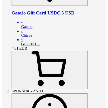
Gate.io Gift Card USDC 3 USD
•
Gate.io
•
Chiave
•
GLOBALE
4.01
EUR
SPONSORIZZATO