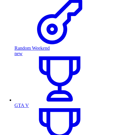
Random Weekend
new
GTA V