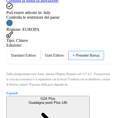
Consulta la guida di attivazione
Può essere attivato in:
italy
Controlla le restrizioni del paese
Regione
:
EUROPA
Tipo
:
Chiave
Edizione:
Standard Edition
Gold Edition
+ Preorder Bonus
Dalla pluripremiata serie Anno: plasma l'Impero Romano nel 117 d.C. Promuoverai
la crescita economica o ti espanderai con la forza? Guiderai con la ribellione o unirai
le diverse culture? Il prezzo della pace dipende da ...
Espandi
G2A Plus
Guadagna punti Plus:
146