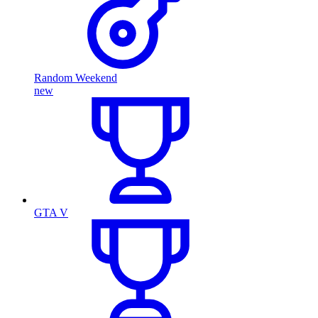
Random Weekend
new
GTA V