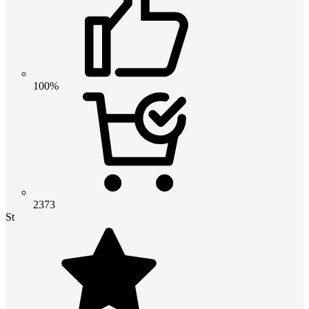
100%
2373
St