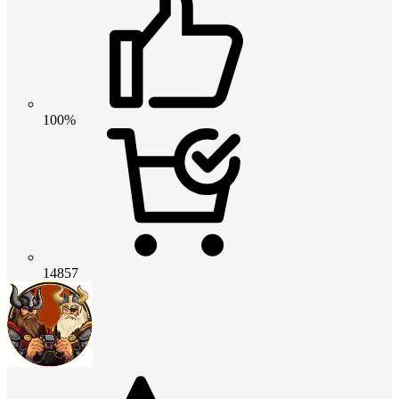
100%
14857