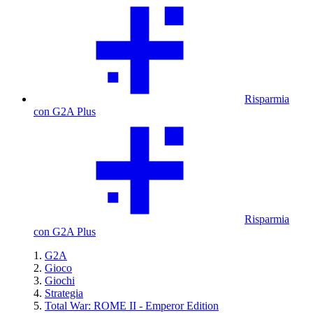
Risparmia
con G2A Plus
Risparmia
con G2A Plus
G2A
Gioco
Giochi
Strategia
Total War: ROME II - Emperor Edition