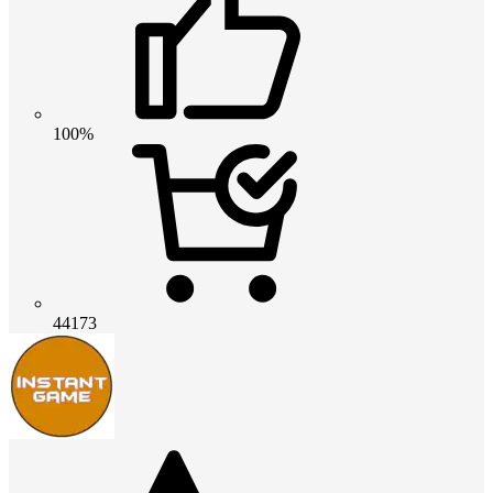
100%
44173