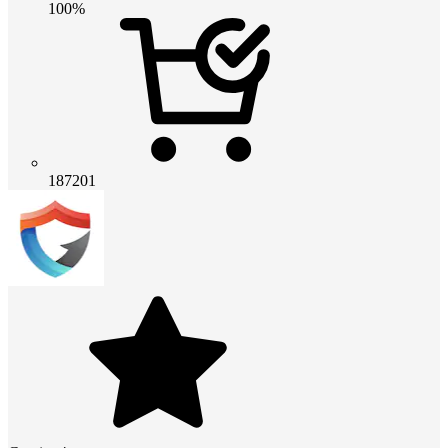
100%
187201