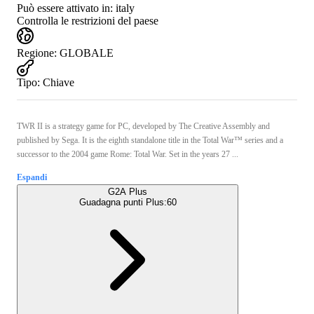
Può essere attivato in:
italy
Controlla le restrizioni del paese
Regione
:
GLOBALE
Tipo
:
Chiave
TWR II is a strategy game for PC, developed by The Creative Assembly and
published by Sega. It is the eighth standalone title in the Total War™ series and a
successor to the 2004 game Rome: Total War. Set in the years 27 ...
Espandi
G2A Plus
Guadagna punti Plus:
60