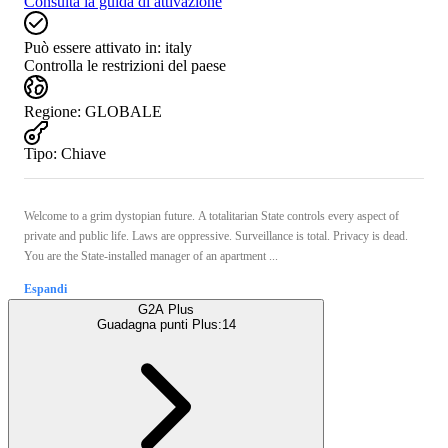
Consulta la guida di attivazione
Può essere attivato in:
italy
Controlla le restrizioni del paese
Regione
:
GLOBALE
Tipo
:
Chiave
Welcome to a grim dystopian future. A totalitarian State controls every aspect of
private and public life. Laws are oppressive. Surveillance is total. Privacy is dead.
You are the State-installed manager of an apartment ...
Espandi
G2A Plus
Guadagna punti Plus:
14