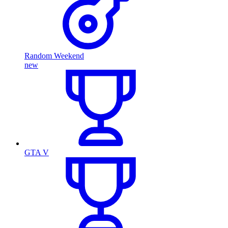
Random Weekend
new
GTA V