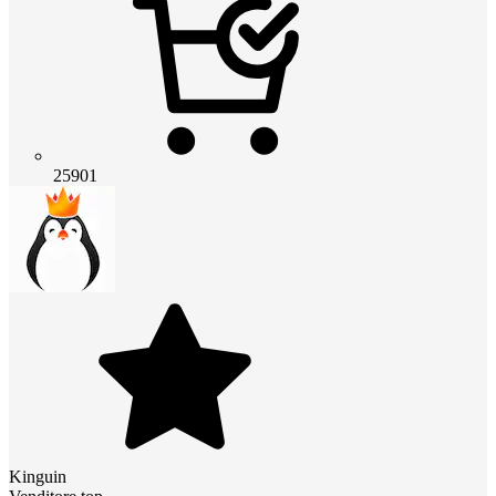
25901
Kinguin