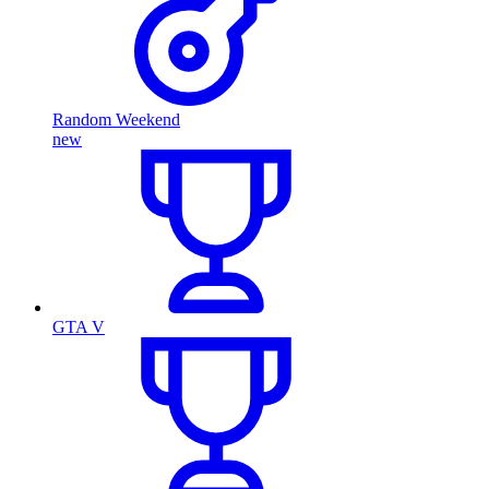
Random Weekend
new
GTA V