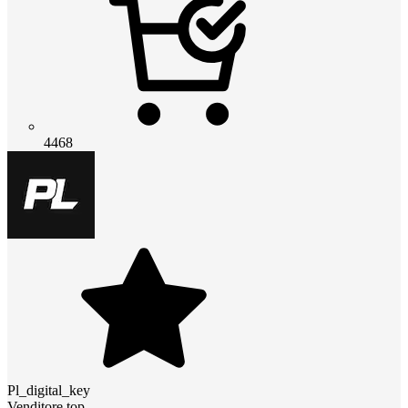
4468
Pl_digital_key
Venditore top