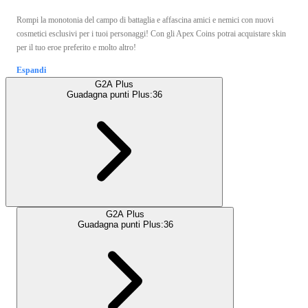
Rompi la monotonia del campo di battaglia e affascina amici e nemici con nuovi
cosmetici esclusivi per i tuoi personaggi! Con gli Apex Coins potrai acquistare skin
per il tuo eroe preferito e molto altro!
Espandi
G2A Plus
Guadagna punti Plus:
36
G2A Plus
Guadagna punti Plus:
36