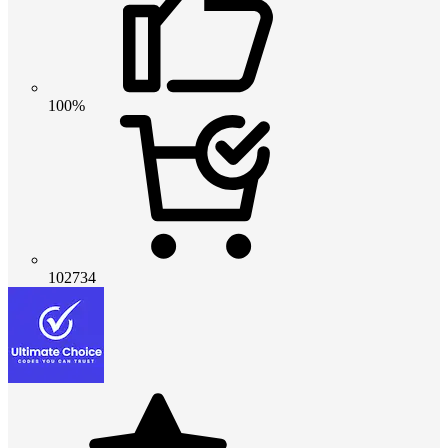
100%
102734