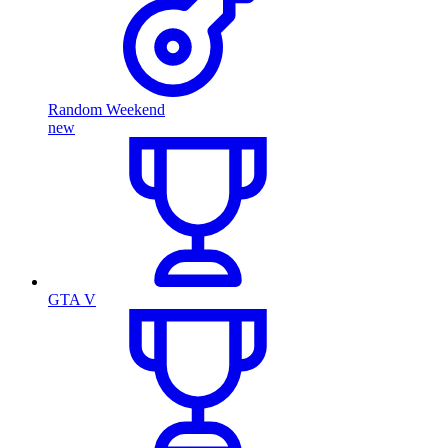
Random Weekend
new
GTA V