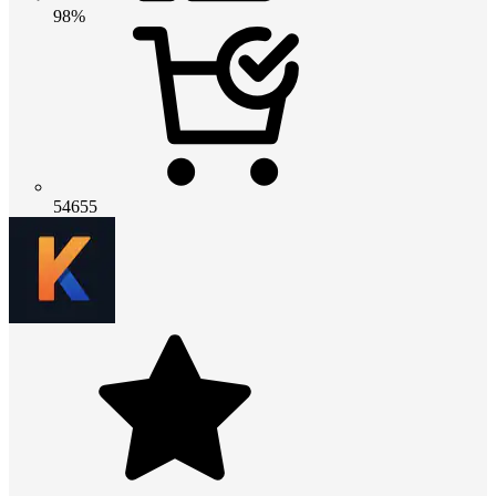
98%
54655