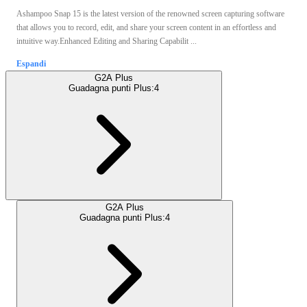
Ashampoo Snap 15 is the latest version of the renowned screen capturing software
that allows you to record, edit, and share your screen content in an effortless and
intuitive way.Enhanced Editing and Sharing Capabilit ...
Espandi
G2A Plus
Guadagna punti Plus:
4
G2A Plus
Guadagna punti Plus:
4