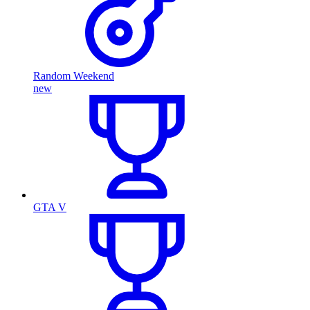
Random Weekend
new
GTA V