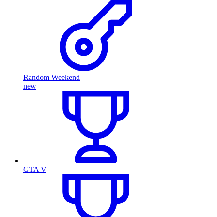
Random Weekend
new
GTA V