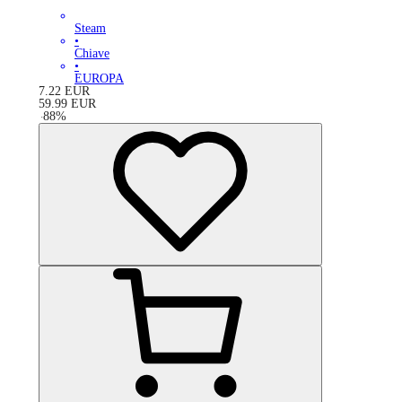
Steam
•
Chiave
•
EUROPA
7.22
EUR
59.99
EUR
-
88
%