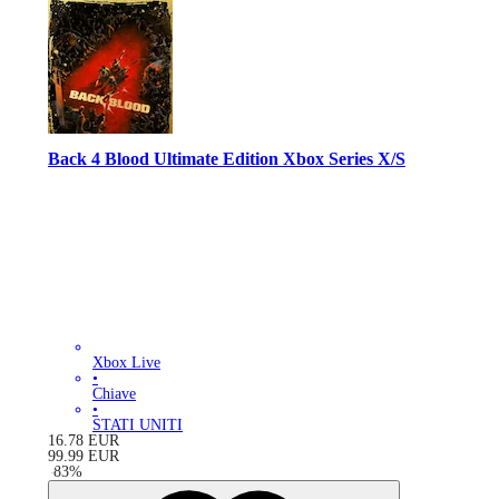
Back 4 Blood Ultimate Edition Xbox Series X/S
Xbox Live
•
Chiave
•
STATI UNITI
16.78
EUR
99.99
EUR
-
83
%