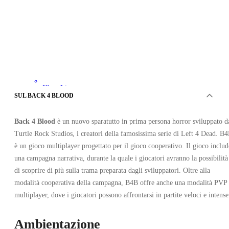
Xbox Live
•
SUL BACK 4 BLOOD
Chiave
•
STATI UNITI
Back 4 Blood
è un nuovo sparatutto in prima persona horror sviluppato d
14.60
EUR
59.99
EUR
Turtle Rock Studios, i creatori della famosissima serie di Left 4 Dead. B
-
76
%
è un gioco multiplayer progettato per il gioco cooperativo. Il gioco includ
una campagna narrativa, durante la quale i giocatori avranno la possibilità
di scoprire di più sulla trama preparata dagli sviluppatori. Oltre alla
modalità cooperativa della campagna, B4B offre anche una modalità PVP
multiplayer, dove i giocatori possono affrontarsi in partite veloci e intense
Ambientazione