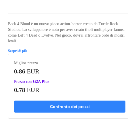
Loading...
Loading...
Loading...
Loading...
Loading
Back 4 Blood è un nuovo gioco action-horror creato da Turtle Rock
Studios. Lo sviluppatore è noto per aver creato titoli multiplayer famosi
come Left 4 Dead o Evolve. Nel gioco, dovrai affrontare orde di mostri
letali.
Scopri di più
Miglior prezzo
0.86
EUR
Prezzo con
G2A Plus
0.78
EUR
Confronto dei prezzi