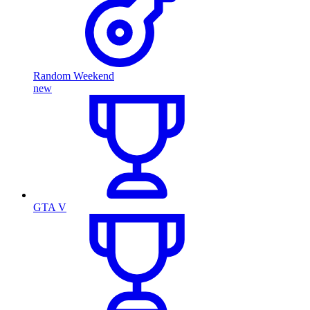
Random Weekend
new
GTA V