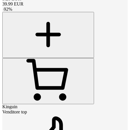
39.99
EUR
-
92
%
Kinguin
Venditore top